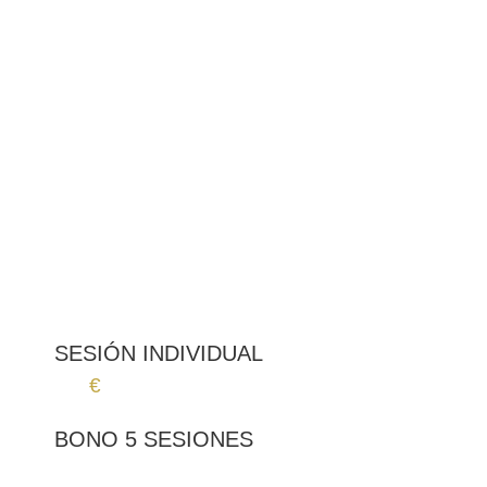
omoplatos hasta la parte externa del pecho
(límites laterales).
No incluye medio brazo superior (bíceps y
tríceps), parte superior de la espalda (trapecio)
ni axilas, entre otras zonas.
15 - 20 minutos
1 - 2 meses
5 - 8 sesiones
Nula - Baja
* Información aproximada
SESIÓN INDIVIDUAL
29
€
BONO 5 SESIONES
Desde