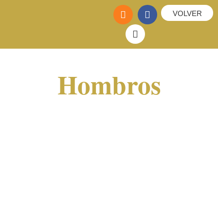
VOLVER
Hombros
Comprende la zona desde la clavícula (parte
superior) hasta el inicio de los brazos (parte
inferior) y desde la parte externa de los
omoplatos hasta la parte externa del pecho
(límites laterales).
No incluye medio brazo superior (bíceps y
tríceps), parte superior de la espalda
(trapecio) ni axilas, entre otras zonas.