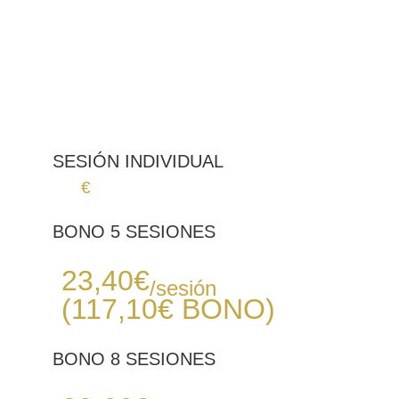
15 - 20 minutos
1 - 2 meses
5 - 8 sesiones
Nula - Baja
* Información aproximada
SESIÓN INDIVIDUAL
29
€
BONO 5 SESIONES
Desde
23,40
€
/sesión
(117,10€
BONO
)
BONO 8 SESIONES
Desde