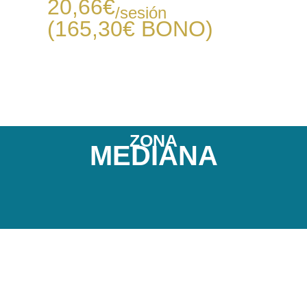
20,66
€
/sesión
(165,30€
BONO
)
ZONA
MEDIANA
Comprende la zona desde la clavícula (parte
superior) hasta el inicio de los brazos (parte
inferior) y desde la parte externa de los