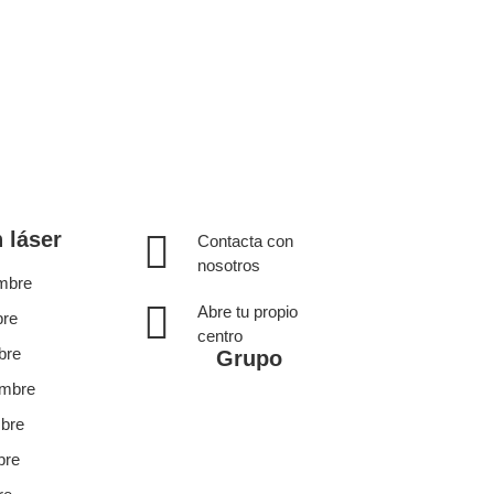
 láser
Contacta con
nosotros
ombre
Abre tu propio
bre
centro
bre
Grupo
ombre
mbre
bre