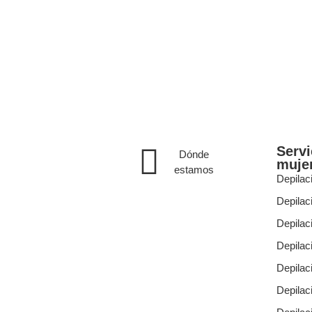
Servi
Dónde
muje
estamos
Depilac
Depilaci
Depilac
Depilac
Depilac
Depilac