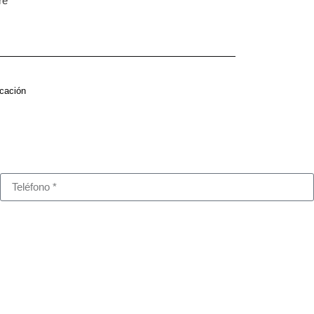
re
cación