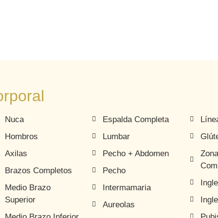
rporal
Nuca
Espalda Completa
Líne
Hombros
Lumbar
Glút
Axilas
Pecho + Abdomen
Zona
Comp
Brazos Completos
Pecho
Ingl
Medio Brazo
Intermamaria
Superior
Ingl
Aureolas
Medio Brazo Inferior
Pubi