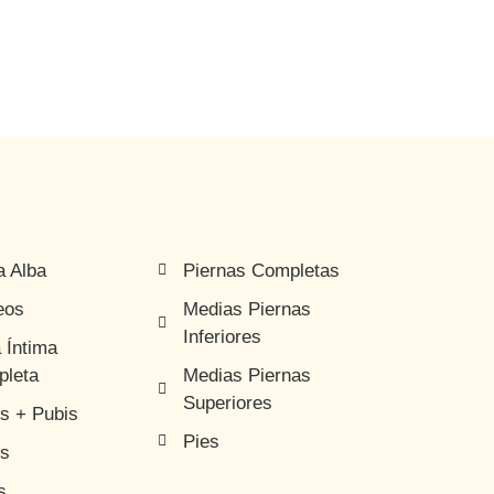
a Alba
Piernas Completas
eos
Medias Piernas
Inferiores
 Íntima
leta
Medias Piernas
Superiores
es + Pubis
Pies
es
s