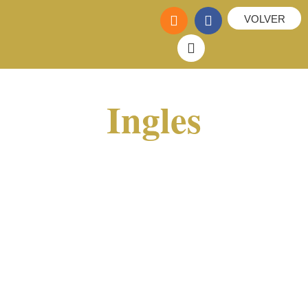
VOLVER
Ingles
Incluye 3 centímetros hacia la parte interna
(pubis) y 3 centímetros hacia la pierna.
No incluye pubis, zona superior de pierna,
zona perianal ni interglútea, entre otras
zonas.
10 minutos
1 - 2 meses
5 - 8 sesiones