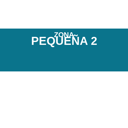
ZONA
PEQUEÑA 2
Incluye 3 centímetros hacia la parte interna
(pubis) y 3 centímetros hacia la pierna.
No incluye pubis, zona superior de pierna,
zona perianal ni interglútea, entre otras zonas.
10 minutos