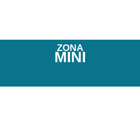
ZONA
MINI
o (límite superior) hasta la base de la nariz (límite in
 a los orificios. Ahí solamente podemos realizar uno
er.
rior (bigote) ni barba, entre otras zonas.