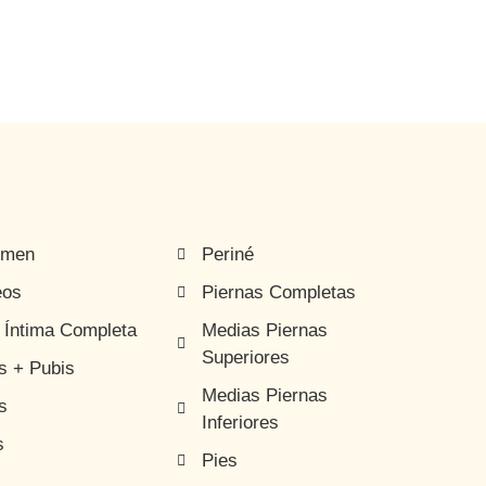
omen
Periné
eos
Piernas Completas
 Íntima Completa
Medias Piernas
Superiores
es + Pubis
Medias Piernas
s
Inferiores
s
Pies