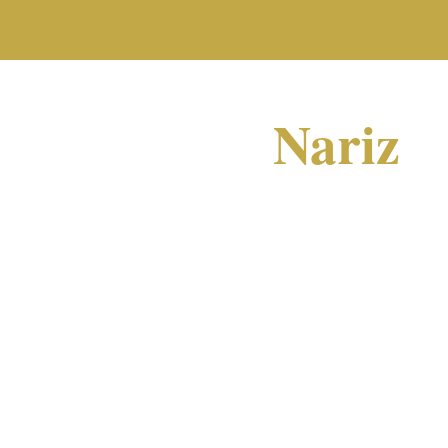
Nariz
Incluye desde la zona inferior del entrecejo (
hasta la base de la nariz (límite inferior).
La base de la nariz es la zona adyacente a lo
solamente podemos realizar uno o dos dispar
nasales no es aconsejable realizar la depilac
No incluye entrecejo, pómulos, labio superior
entre otras zonas.
10 minutos