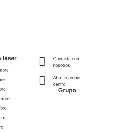
 láser
Contacta con
nosotros
ombre
Abre tu propio
bre
centro
bre
Grupo
ombre
mbre
bre
re