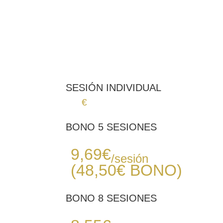
10 minutos
1 mes
5 - 8 sesiones
Baja - Media
* Información aproximada
SESIÓN INDIVIDUAL
12
€
BONO 5 SESIONES
Desde
9,69
€
/sesión
(48,50€
BONO
)
BONO 8 SESIONES
Desde