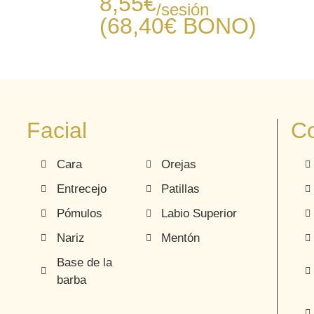
8,55
€
/sesión
(68,40€
BONO
)
Facial
Co
Cara
Orejas
Entrecejo
Patillas
Pómulos
Labio Superior
Nariz
Mentón
Base de la
barba