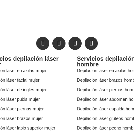
cios depilación láser
Servicios depilación
r
hombre
ión láser en axilas mujer
Depilación láser en axilas h
ón láser facial mujer
Depilación láser brazos hom
ión láser de ingles mujer
Depilación láser piernas hom
ión láser pubis mujer
Depilación láser abdomen h
ión láser piernas mujer
Depilación láser espalda ho
ión láser brazos mujer
Depilación láser glúteos hom
ión láser labio superior mujer
Depilación láser pecho homb