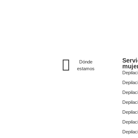
Servi
Dónde
muje
estamos
Depilac
Depilaci
Depilac
Depilac
Depilac
Depilac
Depilac