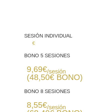
1 mes
5 - 8 sesiones
Baja - Media
* Información aproximada
SESIÓN INDIVIDUAL
12
€
BONO 5 SESIONES
Desde
9,69
€
/sesión
(48,50€
BONO
)
BONO 8 SESIONES
Desde
8,55
€
/sesión