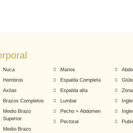
rporal
Nuca
Manos
Abd
Hombros
Espalda Completa
Glút
Axilas
Espalda alta
Zona
Brazos Completos
Lumbar
Ingl
Medio Brazo
Pecho + Abdomen
Ingle
Superior
Pectoral
Pubi
Medio Brazo