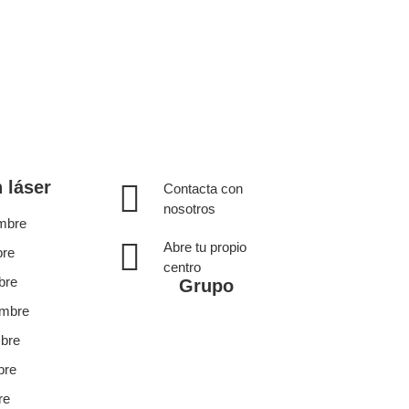
 láser
Contacta con
nosotros
ombre
Abre tu propio
bre
centro
bre
Grupo
ombre
mbre
bre
re