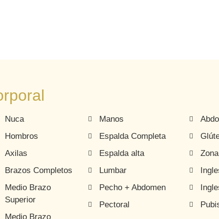
rporal
Nuca
Manos
Abd
Hombros
Espalda Completa
Glút
Axilas
Espalda alta
Zona
Brazos Completos
Lumbar
Ingl
Medio Brazo
Pecho + Abdomen
Ingle
Superior
Pectoral
Pubi
Medio Brazo