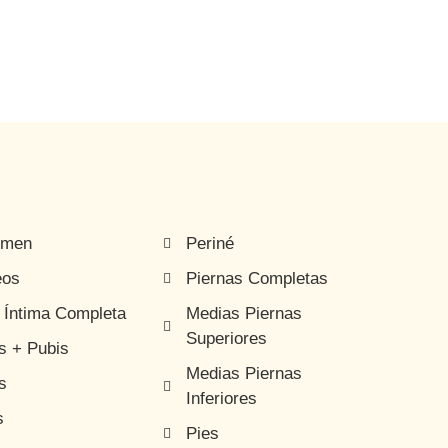
omen
Periné
eos
Piernas Completas
 Íntima Completa
Medias Piernas
Superiores
es + Pubis
Medias Piernas
s
Inferiores
s
Pies