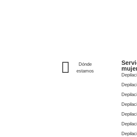
Servi
Dónde
muje
estamos
Depilac
Depilaci
Depilac
Depilac
Depilac
Depilac
Depilac