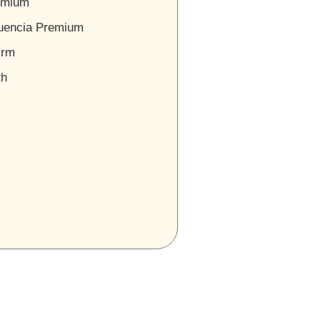
emium
uencia Premium
irm
th