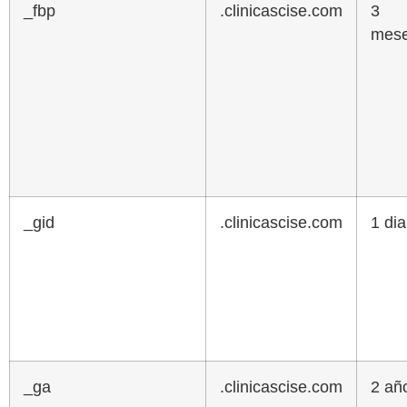
_fbp
.clinicascise.com
3
mese
_gid
.clinicascise.com
1 dia
_ga
.clinicascise.com
2 añ