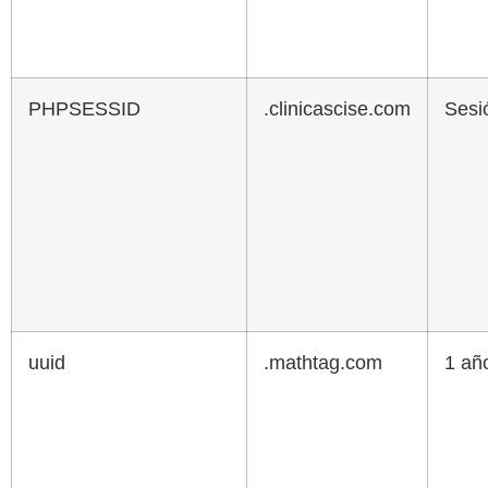
PHPSESSID
.clinicascise.com
Sesi
uuid
.mathtag.com
1 añ